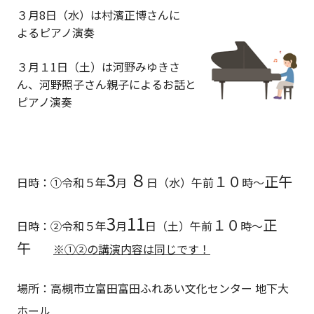
３月8日（水）は
村濱正博
さんに
よるピアノ演奏
３月１1日（土）は
河野
みゆきさ
ん、河野照子さん
親子
によるお話と
ピアノ演奏
3
８
１０
正午
日時：①令和５年
月
日（水）午前
時～
3
11
１０
正
日時：②令和５年
月
日（土）午前
時～
午
※①②の講演内容は
同じです！
場所：高槻市立富田富田ふれあい文化センター 地下大
ホール