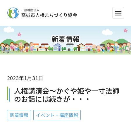
menu
新着情報
2023年1月31日
人権講演会～かぐや姫や一寸法師
のお話には続きが・・・
新着情報
イベント・講座情報