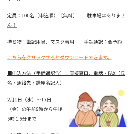
定員：100名（申込順）［無料］
駐車場はありませ
ん！
持ち物：筆記用具、マスク着用 手話通訳：要予約
こちらをクリックするとダウンロードできます。
■
申込方法
（手話通訳
含）
：直接窓口、
電話・
FAX
（氏
名・連絡先・講座名記入）
2
月
1
日
（水）～
17
日
（金）の午前9時から午後
5時１5分まで