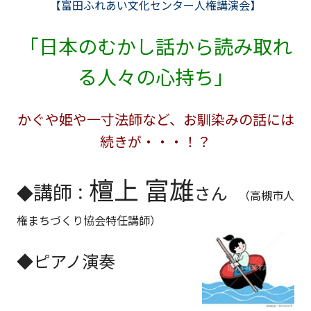
【富田ふれあい文化センター人権講演会】
「日本のむかし話から読み取れ
る人々の心持ち」
かぐや姫や一寸法師など、お馴染みの話には
続きが・・・！？
檀上 富雄
講師
◆
：
さん
（高槻市人
権まちづくり協会特任講師）
◆
ピアノ演奏