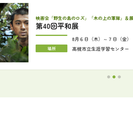
映画会「野生の島のロズ」「木の上の軍隊」＆
第40回平和展
8月６日（木）～７日（金）
高槻市立生涯学習センタ
場所