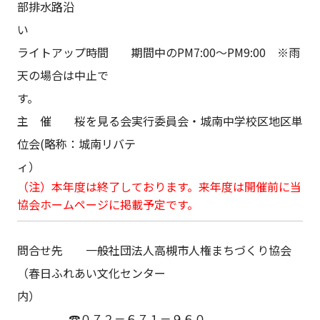
部排水路沿
ライトアップ時間 期間中のPM7:00～PM9:00 ※雨
天の場合は中止で
す
主 催 桜を見る会実行委員会・城南中学校区地区単
位会(略称：城南リバテ
ィ
（注）本年度は終了しております。来年度は開催前に当
協会ホームページに掲載予定です。
問合せ先 一般社団法人高槻市人権まちづくり協会
（春日ふれあい文化センター
内
☎０７２－６７１－９６０