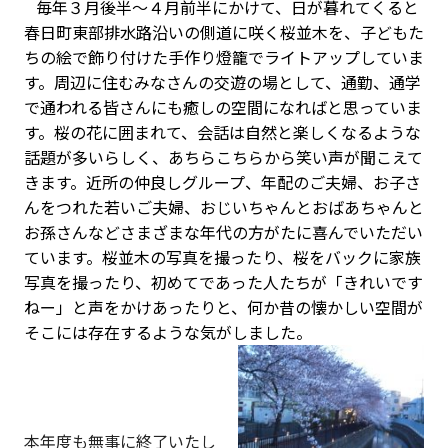
毎年３月後半～４月前半にかけて、日が暮れてくると
春日町東部排水路沿いの側道に咲く桜並木を、子どもた
ちの絵で飾り付けた手作り燈籠でライトアップしていま
す。周辺に住むみなさんの交遊の場として、通勤、通学
で通われる皆さんにも癒しの空間になればと思っていま
す。桜の花に囲まれて、会話は自然と楽しくなるような
話題が多いらしく、あちらこちらから笑い声が聞こえて
きます。近所の仲良しグループ、年配のご夫婦、お子さ
んをつれた若いご夫婦、おじいちゃんとおばあちゃんと
お孫さんなどさまざまな年代の方がたに喜んでいただい
ています。桜並木の写真を撮ったり、桜をバックに家族
写真を撮ったり、初めてであった人たちが「きれいです
ねー」と声をかけあったりと、何か昔の懐かしい空間が
そこには存在するような気がしました。
本年度も無事に終了いたし