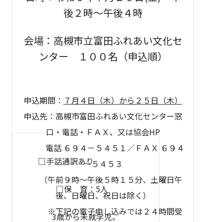
後２時～午後４時
会場：高槻市立富田ふれあい文化セ
ンター
１００名（申込順）
申込期間：
７月４
日（木）から２５日（木）
申込先：高槻市富田ふれあい文化センター窓
口・電話・ＦＡＸ、又は協会HP
電話 ６９４－５４５１／ＦＡＸ ６９４
□手話通訳あり
－５４５３
（午前９時～午後５時１５分、土曜日午
□保 育：5人
後、日曜日、祝日は除く）
※下記の電子申し込みでは２４時間受
3
歳から未就学児。